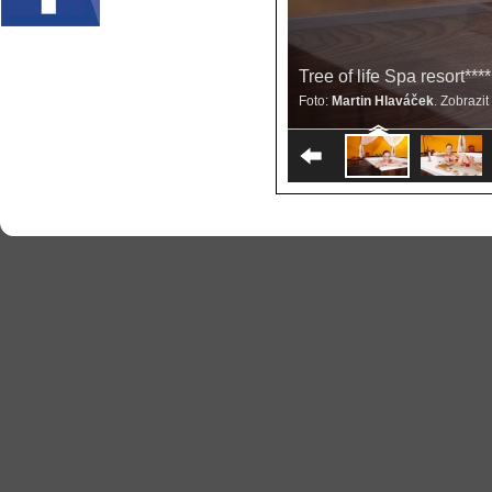
Tree of life Spa resort*
Tree of life Spa resort*
Foto:
Foto:
Martin Hlaváček
Martin Hlaváček
. Zobrazi
. Zobrazi